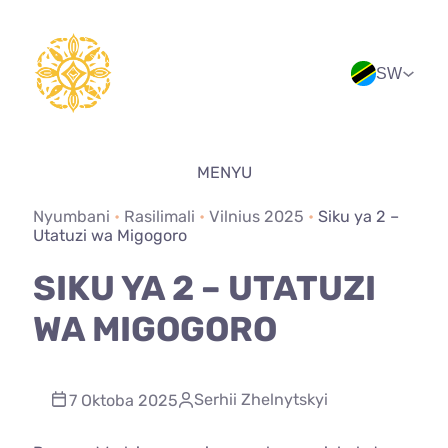
Ruka
hadi
yaliyomo
SW
MENYU
Nyumbani
•
Rasilimali
•
Vilnius 2025
•
Siku ya 2 –
Utatuzi wa Migogoro
SIKU YA 2 – UTATUZI
WA MIGOGORO
Serhii Zhelnytskyi
7 Oktoba 2025