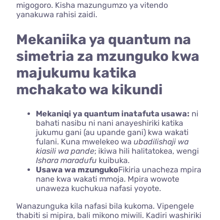
migogoro. Kisha mazungumzo ya vitendo
yanakuwa rahisi zaidi.
Mekaniika ya quantum na
simetria za mzunguko
kwa
majukumu katika
mchakato wa kikundi
Mekaniqi ya quantum inatafuta usawa:
ni
bahati nasibu ni nani anayeshiriki katika
jukumu gani (au upande gani) kwa wakati
fulani. Kuna mwelekeo wa
ubadilishaji wa
kiasili wa
pande
; ikiwa hili halitatokea, wengi
Ishara maradufu
kuibuka.
Usawa wa mzunguko
Fikiria unacheza mpira
nane kwa wakati mmoja. Mpira wowote
unaweza kuchukua nafasi yoyote.
Wanazunguka kila nafasi bila kukoma. Vipengele
thabiti si mipira, bali mikono miwili. Kadiri washiriki