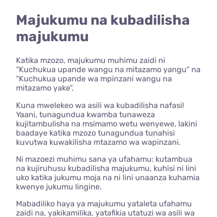
Majukumu na kubadilisha
majukumu
Katika mzozo, majukumu muhimu zaidi ni
“Kuchukua upande wangu na mitazamo yangu” na
“Kuchukua upande wa mpinzani wangu na
mitazamo yake”.
Kuna mwelekeo wa asili wa kubadilisha nafasi!
Yaani, tunagundua kwamba tunaweza
kujitambulisha na msimamo wetu wenyewe, lakini
baadaye katika mzozo tunagundua tunahisi
kuvutwa kuwakilisha mtazamo wa wapinzani.
Ni mazoezi muhimu sana ya ufahamu: kutambua
na kujiruhusu kubadilisha majukumu, kuhisi ni lini
uko katika jukumu moja na ni lini unaanza kuhamia
kwenye jukumu lingine.
Mabadiliko haya ya majukumu yataleta ufahamu
zaidi na, yakikamilika, yatafikia utatuzi wa asili wa