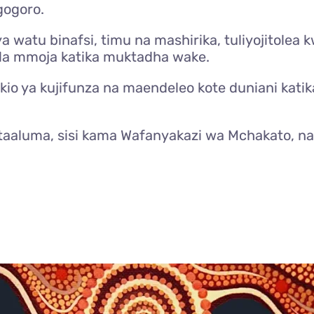
gogoro.
ya watu binafsi, timu na mashirika, tuliyojitolea
la mmoja katika muktadha wake.
ukio ya kujifunza na maendeleo kote duniani kat
kitaaluma, sisi kama Wafanyakazi wa Mchakato, n