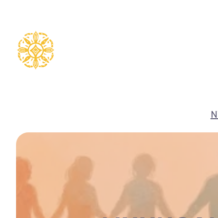
Ruka
hadi
yaliyomo
N