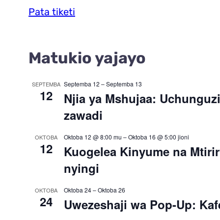
Pata tiketi
Matukio yajayo
Septemba 12
–
Septemba 13
SEPTEMBA
12
Njia ya Mshujaa: Uchunguz
zawadi
Oktoba 12 @ 8:00 mu
–
Oktoba 16 @ 5:00 jioni
OKTOBA
12
Kuogelea Kinyume na Mtiri
nyingi
Oktoba 24
–
Oktoba 26
OKTOBA
24
Uwezeshaji wa Pop-Up: Kafe