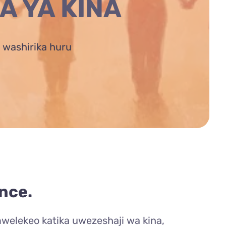
 YA KINA
 washirika huru
nce.
mwelekeo katika uwezeshaji wa kina,