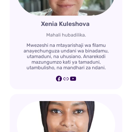
Xenia Kuleshova
Mahali hubadilika.
Mwezeshi na mtayarishaji wa filamu
anayechunguza undani wa binadamu,
utamaduni, na uhusiano. Anarekodi
mazungumzo kati ya tamaduni,
utambulisho, na mandhari za ndani.
Facebook
Kiungo
YouTube