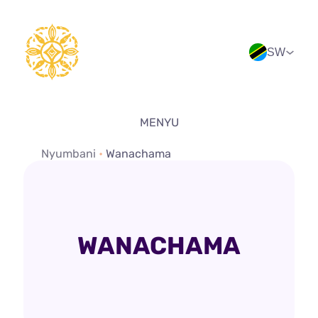
Ruka
hadi
yaliyomo
SW
MENYU
Nyumbani
•
Wanachama
WANACHAMA