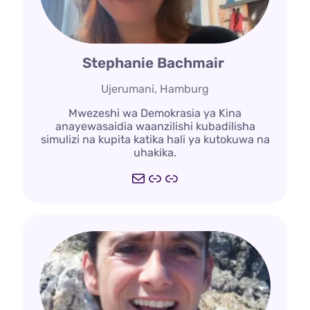
Stephanie Bachmair
Ujerumani, Hamburg
Mwezeshi wa Demokrasia ya Kina
anayewasaidia waanzilishi kubadilisha
simulizi na kupita katika hali ya kutokuwa na
uhakika.
Barua
echoed.studio
Kiungo