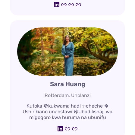
LinkedIn
https://deepdemocra
https://www.pwi.lt/
https://processwo
Sara Huang
Rotterdam, Uholanzi
Kutoka 🚫kukwama hadi ✨cheche 🍀
Ushirikiano unaostawi 🎼Ubadilishaji wa
migogoro kwa huruma na ubunifu
LinkedIn
bureautwist.nl
www.bento.me