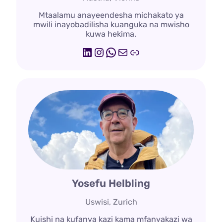
Mtaalamu anayeendesha michakato ya
mwili inayobadilisha kuanguka na mwisho
kuwa hekima.
LinkedIn
Instagram
WhatsApp
Barua
utamaduni wa hisia
Yosefu Helbling
Uswisi, Zurich
Kuishi na kufanya kazi kama mfanyakazi wa