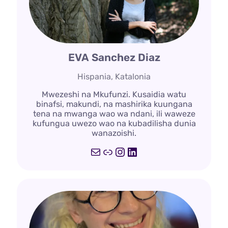
EVA Sanchez Diaz
Hispania, Katalonia
Mwezeshi na Mkufunzi. Kusaidia watu
binafsi, makundi, na mashirika kuungana
tena na mwanga wao wa ndani, ili waweze
kufungua uwezo wao na kubadilisha dunia
wanazoishi.
Barua
Kiungo
Instagram
LinkedIn