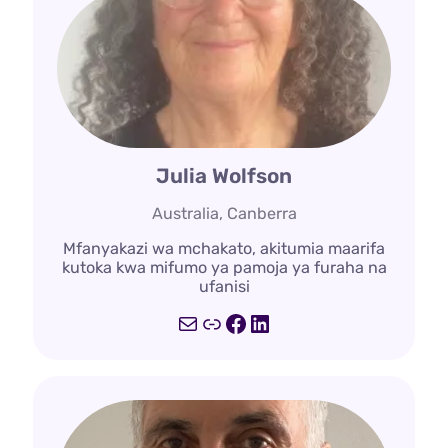
Julia Wolfson
Australia, Canberra
Mfanyakazi wa mchakato, akitumia maarifa
kutoka kwa mifumo ya pamoja ya furaha na
ufanisi
Barua
Kiungo
Facebook
LinkedIn