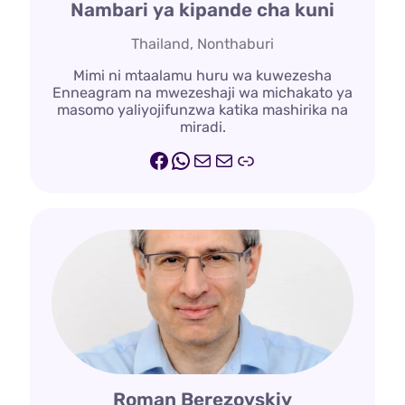
Nambari ya kipande cha kuni
Thailand, Nonthaburi
Mimi ni mtaalamu huru wa kuwezesha
Enneagram na mwezeshaji wa michakato ya
masomo yaliyojifunzwa katika mashirika na
miradi.
Facebook
WhatsApp
Barua
Barua
Mstari.me
Roman Berezovskiy