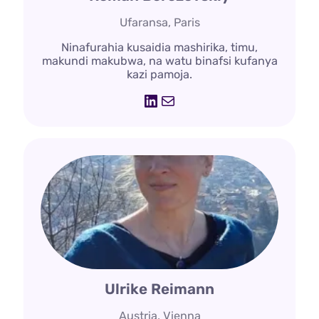
Ufaransa, Paris
Ninafurahia kusaidia mashirika, timu,
makundi makubwa, na watu binafsi kufanya
kazi pamoja.
LinkedIn
Barua
Ulrike Reimann
Austria, Vienna