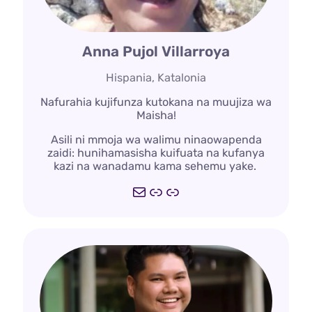
Anna Pujol Villarroya
Hispania, Katalonia
Nafurahia kujifunza kutokana na muujiza wa
Maisha!
Asili ni mmoja wa walimu ninaowapenda
zaidi: hunihamasisha kuifuata na kufanya
kazi na wanadamu kama sehemu yake.
Barua
https://deepdemocr
https://www.traba