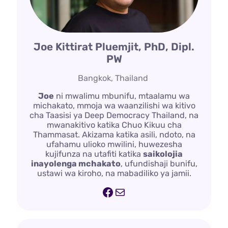
Joe Kittirat Pluemjit, PhD, Dipl.
PW
Bangkok, Thailand
Joe
ni mwalimu mbunifu, mtaalamu wa
michakato, mmoja wa waanzilishi wa kitivo
cha Taasisi ya Deep Democracy Thailand, na
mwanakitivo katika Chuo Kikuu cha
Thammasat. Akizama katika asili, ndoto, na
ufahamu ulioko mwilini, huwezesha
kujifunza na utafiti katika
saikolojia
inayolenga mchakato
, ufundishaji bunifu,
ustawi wa kiroho, na mabadiliko ya jamii.
Facebook
Barua