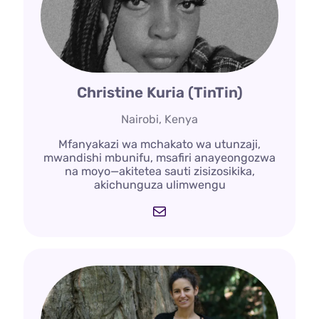
Christine Kuria (TinTin)
Nairobi, Kenya
Mfanyakazi wa mchakato wa utunzaji,
mwandishi mbunifu, msafiri anayeongozwa
na moyo—akitetea sauti zisizosikika,
akichunguza ulimwengu
Barua