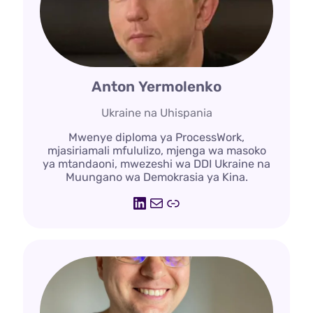
Anton Yermolenko
Ukraine na Uhispania
Mwenye diploma ya ProcessWork,
mjasiriamali mfululizo, mjenga wa masoko
ya mtandaoni, mwezeshi wa DDI Ukraine na
Muungano wa Demokrasia ya Kina.
LinkedIn
Barua
Kiungo