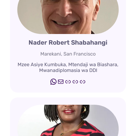
Nader Robert Shabahangi
Marekani, San Francisco
Mzee Asiye Kumbuka, Mtendaji wa Biashara,
Mwanadiplomasia wa DDI
WhatsApp
Barua
www.elderashram.c
www.eldershipaca
www.agesonginst