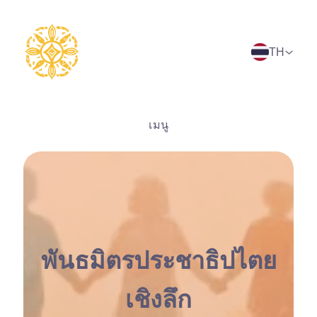
ข้าม
ไป
ยัง
TH
เนื้อหา
เมนู
พันธมิตรประชาธิปไตย
เชิงลึก