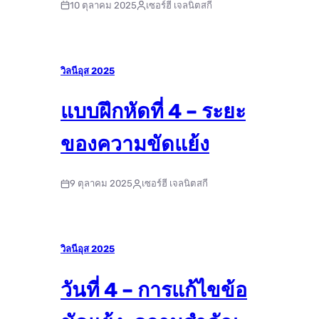
10 ตุลาคม 2025
เซอร์ฮี เจลนิตสกี
วิลนีอุส 2025
แบบฝึกหัดที่ 4 – ระยะ
ของความขัดแย้ง
9 ตุลาคม 2025
เซอร์ฮี เจลนิตสกี
วิลนีอุส 2025
วันที่ 4 – การแก้ไขข้อ