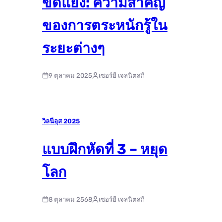
ขัดแย้ง: ความสำคัญ
ของการตระหนักรู้ใน
ระยะต่างๆ
9 ตุลาคม 2025
เซอร์ฮี เจลนิตสกี
วิลนีอุส 2025
แบบฝึกหัดที่ 3 – หยุด
โลก
8 ตุลาคม 2568
เซอร์ฮี เจลนิตสกี