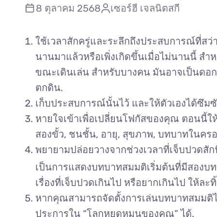
8 ตุลาคม 2568
เซอร์ฮี เจลนิตสกี
ใช้เวลาสักครู่และระลึกถึงประสบการณ์ที่สว่า
นานมาแล้วหรือเพิ่งเกิดขึ้นเมื่อไม่นานนี้ ส
ขณะเดินเล่น สำหรับบางคน มันอาจเป็นดอกเด
ตกดิน.
เก็บประสบการณ์นั้นไว้ และให้ตัวเองได้ซึมซ
หายใจเข้าเพื่อเปลี่ยนโฟกัสของคุณ ตอนนี้ให้
สองขั้ว, ชนชั้น, อายุ, สุขภาพ, บทบาทใน
พยายามปล่อยวางจากช่วงเวลาที่เจ็บปวดสักน
เป็นการแสดงบทบาทสมมติเริ่มต้นที่มีสองบทบ
เรื่องที่เจ็บปวดเกินไป หรือยากเกินไป ให้ละ
หากคุณสามารถจัดตั้งการเล่นบทบาทสมมติได
ประการใน “โลกหยุดหมุนของคุณ” ได้.