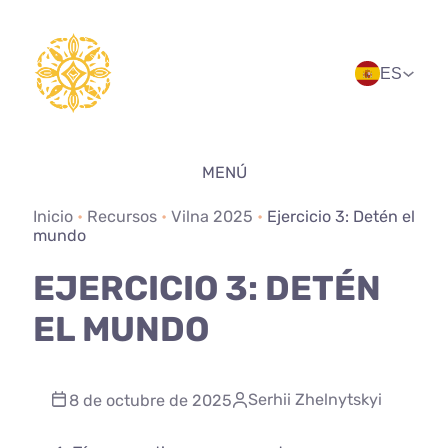
Saltar
al
contenido
ES
MENÚ
Inicio
•
Recursos
•
Vilna 2025
•
Ejercicio 3: Detén el
mundo
EJERCICIO 3: DETÉN
EL MUNDO
Serhii Zhelnytskyi
8 de octubre de 2025