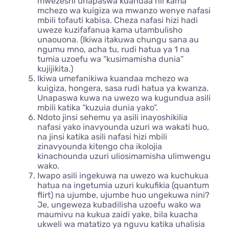
mwezeshi unapaswa kuandaa hii kama
mchezo wa kuigiza wa mwanzo wenye nafasi
mbili tofauti kabisa. Cheza nafasi hizi hadi
uweze kuzifafanua kama utambulisho
unaouona. (Ikiwa itakuwa chungu sana au
ngumu mno, acha tu, rudi hatua ya 1 na
tumia uzoefu wa “kusimamisha dunia”
kujijikita.)
Ikiwa umefanikiwa kuandaa mchezo wa
kuigiza, hongera, sasa rudi hatua ya kwanza.
Unapaswa kuwa na uwezo wa kugundua asili
mbili katika “kuzuia dunia yako”.
Ndoto jinsi sehemu ya asili inayoshikilia
nafasi yako inavyounda uzuri wa wakati huo,
na jinsi katika asili nafasi hizi mbili
zinavyounda kitengo cha ikolojia
kinachounda uzuri uliosimamisha ulimwengu
wako.
Iwapo asili ingekuwa na uwezo wa kuchukua
hatua na ingetumia uzuri kukufikia (quantum
flirt) na ujumbe, ujumbe huo ungekuwa nini?
Je, ungeweza kubadilisha uzoefu wako wa
maumivu na kukua zaidi yake, bila kuacha
ukweli wa matatizo ya nguvu katika uhalisia