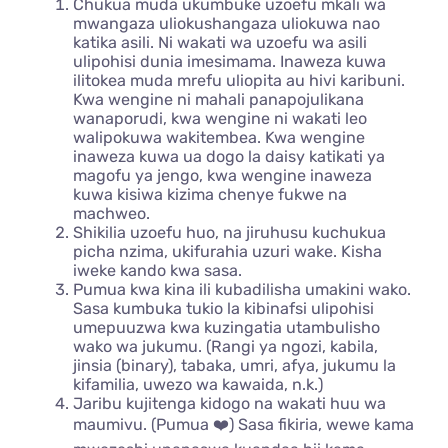
Chukua muda ukumbuke uzoefu mkali wa
mwangaza uliokushangaza uliokuwa nao
katika asili. Ni wakati wa uzoefu wa asili
ulipohisi dunia imesimama. Inaweza kuwa
ilitokea muda mrefu uliopita au hivi karibuni.
Kwa wengine ni mahali panapojulikana
wanaporudi, kwa wengine ni wakati leo
walipokuwa wakitembea. Kwa wengine
inaweza kuwa ua dogo la daisy katikati ya
magofu ya jengo, kwa wengine inaweza
kuwa kisiwa kizima chenye fukwe na
machweo.
Shikilia uzoefu huo, na jiruhusu kuchukua
picha nzima, ukifurahia uzuri wake. Kisha
iweke kando kwa sasa.
Pumua kwa kina ili kubadilisha umakini wako.
Sasa kumbuka tukio la kibinafsi ulipohisi
umepuuzwa kwa kuzingatia utambulisho
wako wa jukumu. (Rangi ya ngozi, kabila,
jinsia (binary), tabaka, umri, afya, jukumu la
kifamilia, uwezo wa kawaida, n.k.)
Jaribu kujitenga kidogo na wakati huu wa
maumivu. (Pumua ❤️) Sasa fikiria, wewe kama