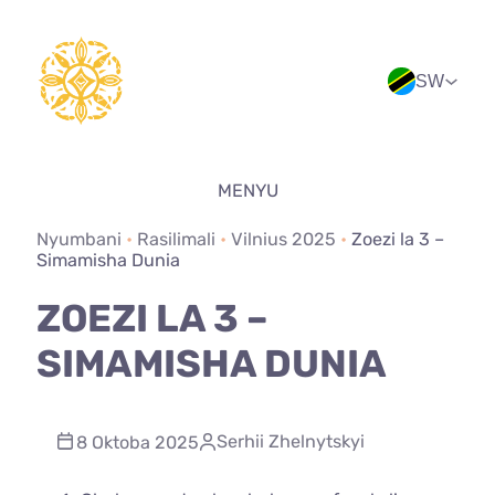
Ruka
hadi
yaliyomo
SW
MENYU
Nyumbani
•
Rasilimali
•
Vilnius 2025
•
Zoezi la 3 –
Simamisha Dunia
ZOEZI LA 3 –
SIMAMISHA DUNIA
Serhii Zhelnytskyi
8 Oktoba 2025