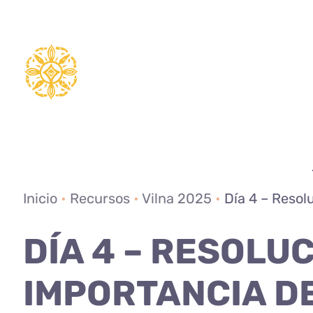
Saltar
al
contenido
Inicio
•
Recursos
•
Vilna 2025
•
Día 4 – Resol
DÍA 4 – RESOLU
IMPORTANCIA DE