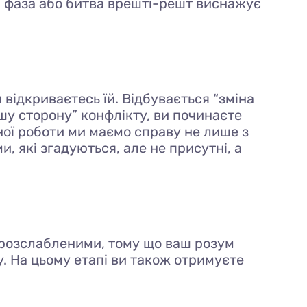
на фаза або битва врешті-решт виснажує
 відкриваєтесь їй. Відбувається “зміна
ншу сторону” конфлікту, ви починаєте
ійної роботи ми маємо справу не лише з
 які згадуються, але не присутні, а
ьш розслабленими, тому що ваш розум
. На цьому етапі ви також отримуєте