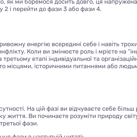
ого, як ми боремося досить довго, ця напруже
 2 і перейти до фази 3 або фази 4.
ривожну енергію всередині себе і навіть трохи
флікту. Коли ви змінюєте роль і мрієте на “і
. На третьому етапі індивідуальної та організац
то місцями, історичними питаннями або людьми,
і сутності. На цій фазі ви відчуваєте себе біл
у життя. Ви починаєте розуміти природу світу
третьої фази.
ня фази в наступній цитаті: