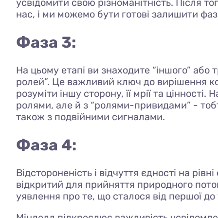
усвідомити свою різноманітність. Після т
нас, і ми можемо бути готові залишити фазу
Фаза 3:
На цьому етапі ви знаходите “іншого” або т
ролей”. Це важливий ключ до вирішення кон
розуміти іншу сторону, її мрії та цінності
ролями, але й з “ролями-привидами” - тоб
також з подвійними сигналами.
Фаза 4:
Відстороненість і відчуття єдності на рівн
відкритий для прийняття природного поток
уявлення про те, що сталося від першої до 
Мінделл підкреслює важливість усвідомлен