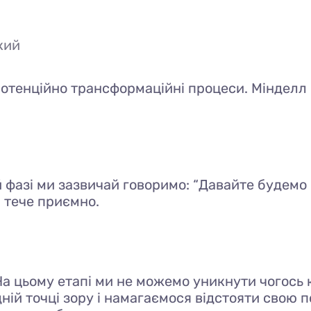
кий
потенційно трансформаційні процеси. Мінделл
ій фазі ми зазвичай говоримо: “Давайте будемо
 тече приємно.
а цьому етапі ми не можемо уникнути чогось ко
ній точці зору і намагаємося відстояти свою п