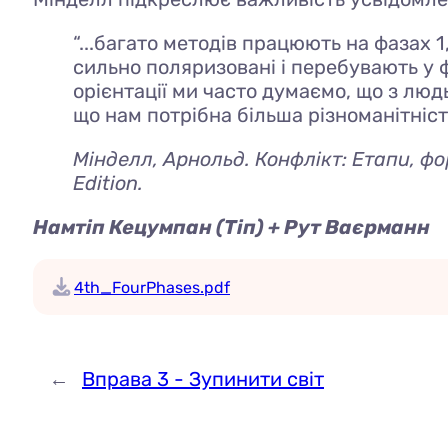
“...багато методів працюють на фазах 1
сильно поляризовані і перебувають у ф
орієнтації ми часто думаємо, що з людь
що нам потрібна більша різноманітність
Мінделл, Арнольд.
Конфлікт: Етапи, фо
Edition.
Намтіп Кецумпан (Тіп) + Рут Ваєрманн
4th_FourPhases.pdf
←
Вправа 3 - Зупинити світ