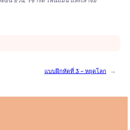
ดอน ฮวน, ริชาร์ด ไฟน์แมน และเล่าจื๊อ
แบบฝึกหัดที่ 3 – หยุดโลก
→