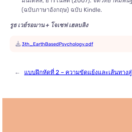
มินเดลล์, อาร์โนลด์ (2007).
จิตวิทยาที่มีพ
(ฉบับภาษาอังกฤษ) ฉบับ Kindle.
รูธ เวย์รอมาน + โจเซฟ เฮลบลิง
3th_EarthBasedPsychology.pdf
←
แบบฝึกหัดที่ 2 – ความขัดแย้งและเส้นทางส