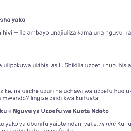
isha yako
hivi — ile ambayo unajiuliza kama una nguvu, ra
ulipokuwa ukihisi asili. Shikilia uzoefu huo, his
, na uache uzuri na uchawi wa uzoefu huo uku
a mwendo? Iingize zaidi kwa kuifuata.
 Siku + Nguvu ya Uzoefu wa Kuota Ndoto
 yako ya ubunifu yaiote ndani yake.
ni nini
Kuhus
 na jaribu hatua inayofuata.