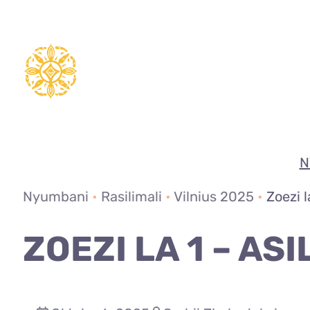
Ruka
hadi
yaliyomo
N
Nyumbani
•
Rasilimali
•
Vilnius 2025
•
Zoezi l
ZOEZI LA 1 – AS