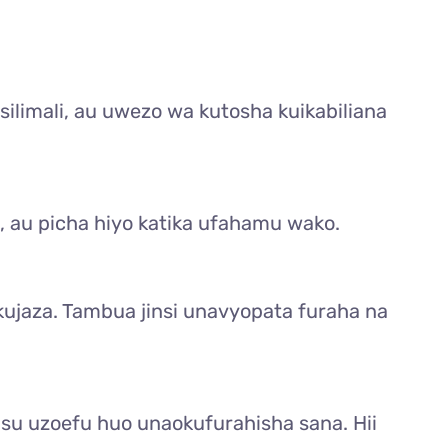
silimali, au uwezo wa kutosha kuikabiliana
ia, au picha hiyo katika ufahamu wako.
jaza. Tambua jinsi unavyopata furaha na
u uzoefu huo unaokufurahisha sana. Hii