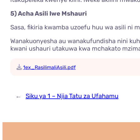
5) Acha Asili Iwe Mshauri
Sasa, fikiria kwamba uzoefu huu wa asili ni 
Wanakuonyesha au wanakufundisha nini kuhus
kwani ushauri utakuwa kwa mchakato mzima
1ex_RasilimaliAsili.pdf
←
Siku ya 1 – Njia Tatu za Ufahamu