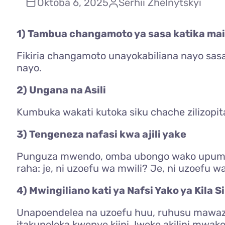
Oktoba 6, 2025
Serhii Zhelnytskyi
1) Tambua changamoto ya sasa katika ma
Fikiria changamoto unayokabiliana nayo sasa 
nayo.
2) Ungana na Asili
Kumbuka wakati kutoka siku chache zilizopita 
3) Tengeneza nafasi kwa ajili yake
Punguza mwendo, omba ubongo wako upumzike
raha: je, ni uzoefu wa mwili? Je, ni uzoefu w
4) Mwingiliano kati ya Nafsi Yako ya Kila
Unapoendelea na uzoefu huu, ruhusu mawazo
itakupeleka kwenye kiini. Iweke akilini mwako