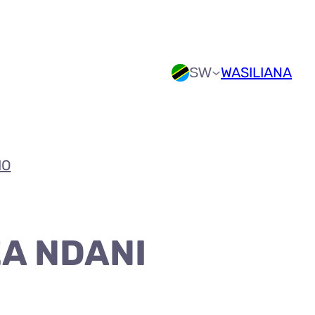
WASILIANA
SW
IO
ZA NDANI