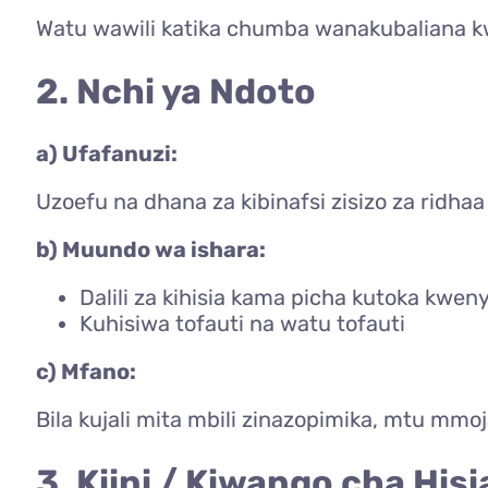
Watu wawili katika chumba wanakubaliana kw
2. Nchi ya Ndoto
a) Ufafanuzi:
Uzoefu na dhana za kibinafsi zisizo za ridhaa
b) Muundo wa ishara:
Dalili za kihisia kama picha kutoka kwen
Kuhisiwa tofauti na watu tofauti
c) Mfano:
Bila kujali mita mbili zinazopimika, mtu m
3. Kiini / Kiwango cha Hisi