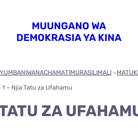
MUUNGANO WA
DEMOKRASIA YA KINA
YUMBANI
WANACHAMA
TIMU
RASILIMALI
MATUK
a 1 – Njia Tatu za Ufahamu
A TATU ZA UFAHAM