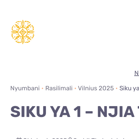
Ruka
hadi
yaliyomo
N
Nyumbani
•
Rasilimali
•
Vilnius 2025
•
Siku y
SIKU YA 1 – NJI