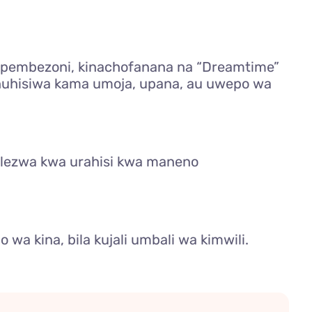
pembezoni, kinachofanana na “Dreamtime”
huhisiwa kama umoja, upana, au uwepo wa
elezwa kwa urahisi kwa maneno
a
a kina, bila kujali umbali wa kimwili.