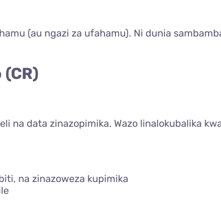
fahamu (au ngazi za ufahamu). Ni dunia sambamba
 (CR)
li na data zinazopimika. Wazo linalokubalika kwa 
abiti, na zinazoweza kupimika
le