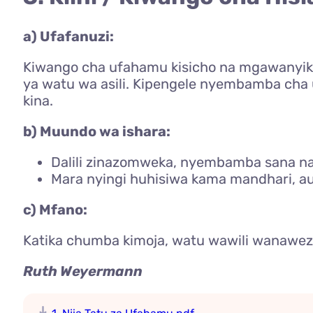
a) Ufafanuzi:
Kiwango cha ufahamu kisicho na mgawanyik
ya watu wa asili. Kipengele nyembamba cha
kina.
b) Muundo wa ishara:
Dalili zinazomweka, nyembamba sana na
Mara nyingi huhisiwa kama mandhari, a
c) Mfano:
Katika chumba kimoja, watu wawili wanaweza 
Ruth Weyermann