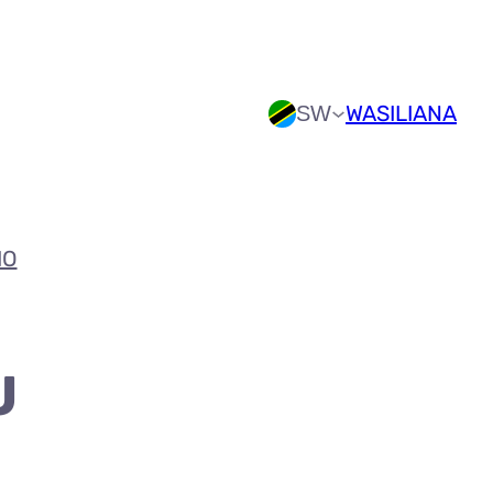
WASILIANA
SW
IO
U