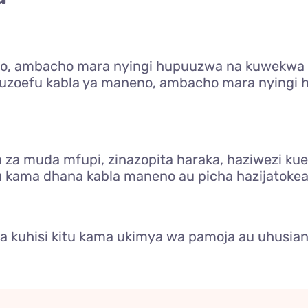
o, ambacho mara nyingi hupuuzwa na kuwekwa 
 uzoefu kabla ya maneno, ambacho mara nyingi 
 za muda mfupi, zinazopita haraka, haziwezi ku
u kama dhana kabla maneno au picha hazijatoke
kuhisi kitu kama ukimya wa pamoja au uhusiano w