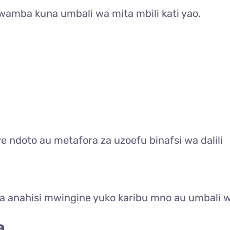
amba kuna umbali wa mita mbili kati yao.
ye ndoto au metafora za uzoefu binafsi wa dalili
moja anahisi mwingine yuko karibu mno au umbali
a