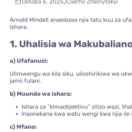
Oktoba 6, 2025
Serhii Zhelnytskyi
Arnold Mindell anaelezea njia tatu kuu za u
ishara.
1. Uhalisia wa Makubaliano
a) Ufafanuzi:
Ulimwengu wa kila siku, ulioshirikiwa wa ukwe
jamii fulani.
b) Muundo wa ishara:
Ishara za “kimaobjektivu” zilizo wazi, th
Inaonekana kwa watu wengi kwa njia ile i
c) Mfano: