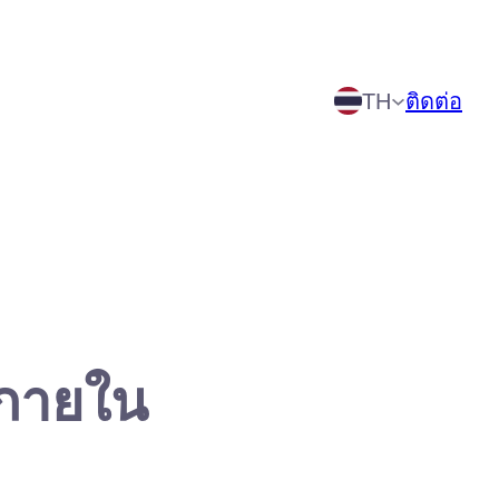
ติดต่อ
TH
รภายใน