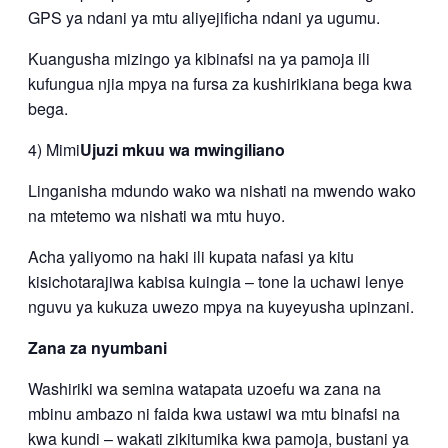
GPS ya ndani ya mtu aliyejificha ndani ya ugumu.
Kuangusha mizingo ya kibinafsi na ya pamoja ili
kufungua njia mpya na fursa za kushirikiana bega kwa
bega.
4) Mimi
Ujuzi mkuu wa mwingiliano
Linganisha mdundo wako wa nishati na mwendo wako
na mtetemo wa nishati wa mtu huyo.
Acha yaliyomo na haki ili kupata nafasi ya kitu
kisichotarajiwa kabisa kuingia – tone la uchawi lenye
nguvu ya kukuza uwezo mpya na kuyeyusha upinzani.
Zana za nyumbani
Washiriki wa semina watapata uzoefu wa zana na
mbinu ambazo ni faida kwa ustawi wa mtu binafsi na
kwa kundi – wakati zikitumika kwa pamoja, bustani ya