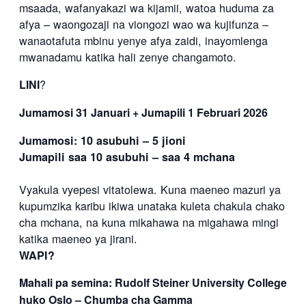
msaada, wafanyakazi wa kijamii, watoa huduma za
afya – waongozaji na viongozi wao wa kujifunza –
wanaotafuta mbinu yenye afya zaidi, inayomlenga
mwanadamu katika hali zenye changamoto.
LINI
?
Jumamosi 31 Januari + Jumapili 1 Februari 2026
Jumamosi: 10 asubuhi – 5 jioni
Jumapili saa 10 asubuhi – saa 4 mchana
Vyakula vyepesi vitatolewa. Kuna maeneo mazuri ya
kupumzika karibu ikiwa unataka kuleta chakula chako
cha mchana, na kuna mikahawa na migahawa mingi
katika maeneo ya jirani.
WAPI?
Mahali pa semina: Rudolf Steiner University College
huko Oslo – Chumba cha Gamma