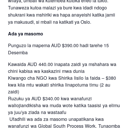
wilaya, umbali wa kutembea kutoka eneo la tukio.
Tunaweza kutoa malazi ya bure kwa idadi ndogo
shukrani kwa mshiriki wa hapa anayeishi katika jamii
ya makusudi, si mbali na katikati ya Oslo.
Ada ya masomo
Punguzo la mapema AUD $390.00 hadi tarehe 15
Desemba
Kawaida AUD 440.00 inapata zaidi ya mshahara wa
chini kabisa wa kaskazini mwa dunia
Kiwango cha NGO kwa Shirika lisilo la faida – $380
kwa kila mtu wakati shirika linapotuma timu (2 au
zaidi)
Ruzuku ya AUD $340.00 kwa wanafunzi
waliojiandikisha wa muda wote katika taasisi ya elimu
ya juu/ya ziada na wastaafu
Ufadhili wa ada za masomo unapatikana kwa
wanafunzi wa Global South Process Work. Tunaomba