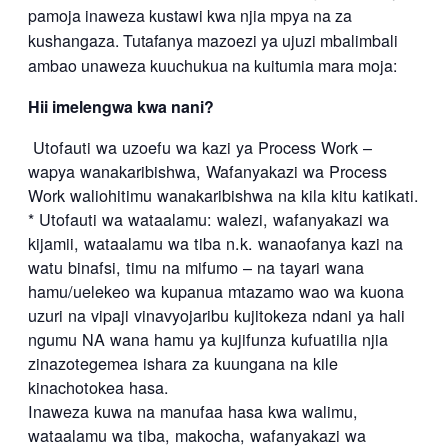
pamoja inaweza kustawi kwa njia mpya na za
kushangaza. Tutafanya mazoezi ya ujuzi mbalimbali
ambao unaweza kuuchukua na kuitumia mara moja:
Hii imelengwa kwa nani?
Utofauti wa uzoefu wa kazi ya Process Work –
wapya wanakaribishwa, Wafanyakazi wa Process
Work waliohitimu wanakaribishwa na kila kitu katikati.
* Utofauti wa wataalamu: walezi, wafanyakazi wa
kijamii, wataalamu wa tiba n.k. wanaofanya kazi na
watu binafsi, timu na mifumo – na tayari wana
hamu/uelekeo wa kupanua mtazamo wao wa kuona
uzuri na vipaji vinavyojaribu kujitokeza ndani ya hali
ngumu NA wana hamu ya kujifunza kufuatilia njia
zinazotegemea ishara za kuungana na kile
kinachotokea hasa.
Inaweza kuwa na manufaa hasa kwa walimu,
wataalamu wa tiba, makocha, wafanyakazi wa