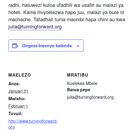
radhi, hatuwezi kutoa ufadhili wa usafiri au malazi ya
hoteli. Kama ilivyoelezwa hapo juu, malazi ya bure ni
machache. Tafadhali tuma maombi hapa chini au kwa
julia@turningforward.org
Ongeza kwenye kalenda
MAELEZO
MRATIBU
Kuelekea Mbele
Anza:
Barua pepe
Januari 31
julia@turningforward.org
Mwisho:
Februari 1
Tovuti:
http://www.turningforward.
org