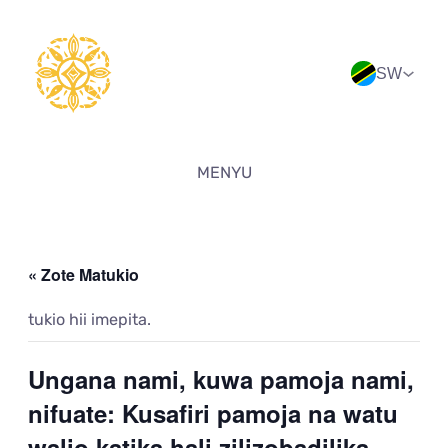
SW
MENYU
« Zote Matukio
tukio hii imepita.
Ungana nami, kuwa pamoja nami,
nifuate: Kusafiri pamoja na watu
walio katika hali zilizobadilika