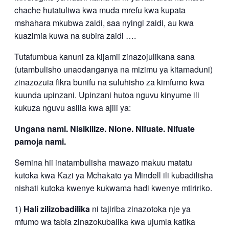
chache hutatuliwa kwa muda mrefu kwa kupata
mshahara mkubwa zaidi, saa nyingi zaidi, au kwa
kuazimia kuwa na subira zaidi ….
Tutafumbua kanuni za kijamii zinazojulikana sana
(utambulisho unaodanganya na mizimu ya kitamaduni)
zinazozuia fikra bunifu na suluhisho za kimfumo kwa
kuunda upinzani. Upinzani hutoa nguvu kinyume ili
kukuza nguvu asilia kwa ajili ya:
Ungana nami. Nisikilize. Nione. Nifuate. Nifuate
pamoja nami.
Semina hii inatambulisha mawazo makuu matatu
kutoka kwa Kazi ya Mchakato ya Mindell ili kubadilisha
nishati kutoka kwenye kukwama hadi kwenye mtiririko.
1)
Hali zilizobadilika
ni tajiriba zinazotoka nje ya
mfumo wa tabia zinazokubalika kwa ujumla katika