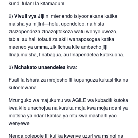
kundi fulani la kitamaduni.
2)
Vivuli vya Jiji
ni mienendo isiyoonekana katika
maisha ya mijini—hofu, upendeleo, na hisia
zisizopendeza zinazojitokeza watu wenye uwezo,
tabia, au hali tofauti za akili wanaposogea katika
maeneo ya umma, zikifichua kile ambacho jiji
linajumuisha, linabagua, au linapendelea kutokuona.
3)
Mchakato unaendelea
kwa:
Fuatilia ishara za mrejesho ili kupunguza kukasirika na
kutoelewana
Mzunguko wa majukumu wa AGILE wa kubadili kutoka
kwa kile unachojua na kuruka moja kwa moja ndani ya
motisha ya ndani kabisa ya mtu kwa masharti yao
wenyewe
Nenda polepole ili kufika kwenye uzuri wa msingi na