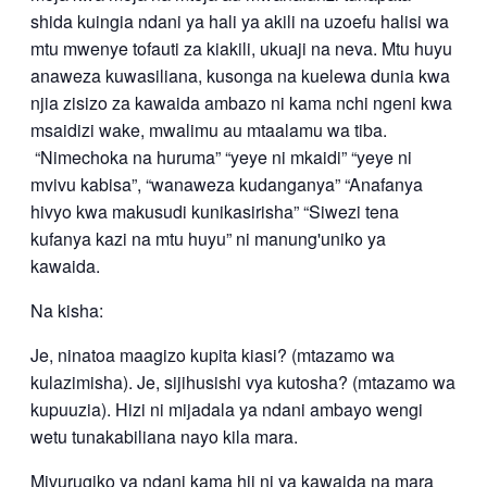
shida kuingia ndani ya hali ya akili na uzoefu halisi wa
mtu mwenye tofauti za kiakili, ukuaji na neva. Mtu huyu
anaweza kuwasiliana, kusonga na kuelewa dunia kwa
njia zisizo za kawaida ambazo ni kama nchi ngeni kwa
msaidizi wake, mwalimu au mtaalamu wa tiba.
“Nimechoka na huruma” “yeye ni mkaidi” “yeye ni
mvivu kabisa”, “wanaweza kudanganya” “Anafanya
hivyo kwa makusudi kunikasirisha” “Siwezi tena
kufanya kazi na mtu huyu” ni manung'uniko ya
kawaida.
Na kisha:
Je, ninatoa maagizo kupita kiasi? (mtazamo wa
kulazimisha). Je, sijihusishi vya kutosha? (mtazamo wa
kupuuzia). Hizi ni mijadala ya ndani ambayo wengi
wetu tunakabiliana nayo kila mara.
Mivurugiko ya ndani kama hii ni ya kawaida na mara