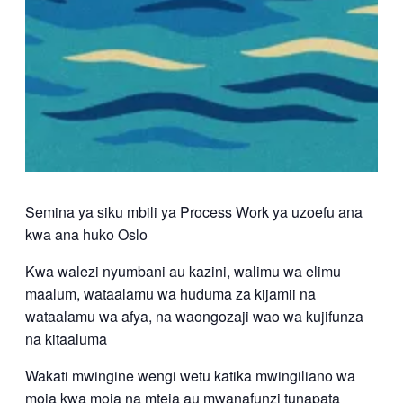
Semina ya siku mbili ya Process Work ya uzoefu ana
kwa ana huko Oslo
Kwa walezi nyumbani au kazini, walimu wa elimu
maalum, wataalamu wa huduma za kijamii na
wataalamu wa afya, na waongozaji wao wa kujifunza
na kitaaluma
Wakati mwingine wengi wetu katika mwingiliano wa
moja kwa moja na mteja au mwanafunzi tunapata