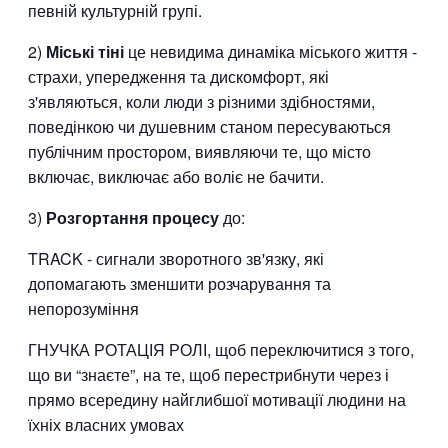
певній культурній групі.
2)
Міські тіні
це невидима динаміка міського життя -
страхи, упередження та дискомфорт, які
з'являються, коли люди з різними здібностями,
поведінкою чи душевним станом пересуваються
публічним простором, виявляючи те, що місто
включає, виключає або воліє не бачити.
3)
Розгортання процесу
до:
TRACK - сигнали зворотного зв'язку, які
допомагають зменшити розчарування та
непорозуміння
ГНУЧКА РОТАЦІЯ РОЛІ, щоб переключитися з того,
що ви “знаєте”, на те, щоб перестрибнути через і
прямо всередину найглибшої мотивації людини на
їхніх власних умовах