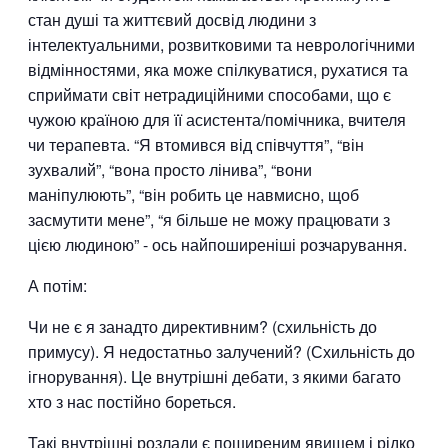
стан душі та життєвий досвід людини з
інтелектуальними, розвитковими та неврологічними
відмінностями, яка може спілкуватися, рухатися та
сприймати світ нетрадиційними способами, що є
чужою країною для її асистента/помічника, вчителя
чи терапевта. “Я втомився від співчуття”, “він
зухвалий”, “вона просто лінива”, “вони
маніпулюють”, “він робить це навмисно, щоб
засмутити мене”, “я більше не можу працювати з
цією людиною” - ось найпоширеніші розчарування.
А потім:
Чи не є я занадто директивним? (схильність до
примусу). Я недостатньо залучений? (Схильність до
ігнорування). Це внутрішні дебати, з якими багато
хто з нас постійно бореться.
Такі внутрішні розлади є поширеним явищем і рідко