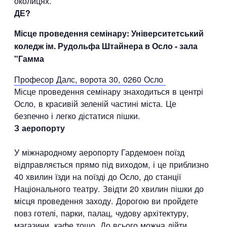
околицях.
ДЕ?
Місце проведення семінару: Університетський
коледж ім. Рудольфа Штайнера в Осло - зала
"Гамма
Професор Далс, ворота 30, 0260 Осло
Місце проведення семінару знаходиться в центрі
Осло, в красивій зеленій частині міста. Це
безпечно і легко дістатися пішки.
З аеропорту
У міжнародному аеропорту Гардемоен поїзд
відправляється прямо під виходом, і це приблизно
40 хвилин їзди на поїзді до Осло, до станції
Національного театру. Звідти 20 хвилин пішки до
місця проведення заходу. Дорогою ви пройдете
повз готелі, парки, палац, чудову архітектуру,
магазини, кафе тощо. До всього можна дійти