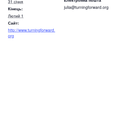
31 січня
julia@turningforward.org
Кінець:
Лютий 1
Сайт:
http://www.turningforward.
org