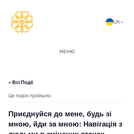
UK
МЕНЮ
« Всі Події
Це подія пройшло.
Приєднуйся до мене, будь зі
мною, йди за мною: Навігація з
людьми в змінених станах