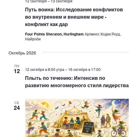
п
12 сентября
–
13 сентября
а
Путь воина: Исследование конфликтов
р
ц
во внутреннем и внешнем мире -
и
и
конфликт как дар
и
я
Four Points Sheraton, Hurlingham
Аргвингс Кодек Роуд,
Найроби
т
и
Октябрь 2026
я
ПН
12 октября в 8:00 утра
–
16 октября в 17:00
12
н
Плыть по течению: Интенсив по
а
развитию многомерного стиля лидерства
в
СБ
и
24
г
а