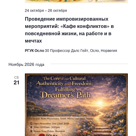
ц
и
24 октября
–
26 октября
Проведение импровизированных
и
мероприятий: «Кафе конфликтов» в
повседневной жизни, на работе и в
мечтах
РГУК Осло
30 Профессор Далс Гейт, Осло, Норвегия
Ноябрь 2026 года
СБ
21