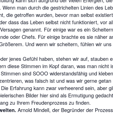
üllung kann sich aufgrund der vielen Energien, di
. Wenn man durch die gestrichelten Linien des Le
t, die getroffen wurden, bevor man selbst existie
der dass das Leben selbst nicht funktioniert, vor 
Versagen genannt. Für einige war es ein Scheitern
nde oder Chefs. Für einige brachte es sie näher 
Größerem. Und wenn wir scheitern, fühlen wir uns 
der jenes Gefühl haben, stehen wir auf, stauben 
nern diese Stimmen im Kopf daran, was man nicht i
e Stimmen sind SOOO widerstandsfähig und kleben
entrieren, was falsch ist und was wir gerne getan 
et? Die Erfahrung kann zwar verheerend sein, aber
elerischen Bilder hier sind als Ermutigung gedacht
gang zu Ihrem Freudenprozess zu finden.
welten.
Arnold Mindell, der Begründer der Prozessa