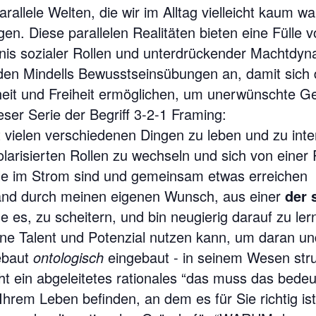
parallele Welten, die wir im Alltag vielleicht kaum
n. Diese parallelen Realitäten bieten eine Fülle v
s sozialer Rollen und unterdrückender Machtdyna
den Mindells Bewusstseinsübungen an, damit sich 
eit und Freiheit ermöglichen, um unerwünschte 
ser Serie der Begriff 3-2-1 Framing:
t vielen verschiedenen Dingen zu leben und zu inte
arisierten Rollen zu wechseln und sich von einer R
lle im Strom sind und gemeinsam etwas erreichen
tand durch meinen eigenen Wunsch, aus einer
der 
 es, zu scheitern, und bin neugierig darauf zu ler
ne Talent und Potenzial nutzen kann, um daran un
gebaut
ontologisch
eingebaut - in seinem Wesen struk
cht ein abgeleitetes rationales “das muss das bedeu
hrem Leben befinden, an dem es für Sie richtig ist