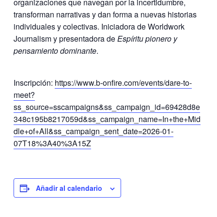
organizaciones que navegan por la incertidumbre,
transforman narrativas y dan forma a nuevas historias
individuales y colectivas. Iniciadora de Worldwork
Journalism y presentadora de
Espíritu pionero y
pensamiento dominante
.
Inscripción:
https://www.b-onfire.com/events/dare-to-
meet?
ss_source=sscampaigns&ss_campaign_id=69428d8e
348c195b8217059d&ss_campaign_name=In+the+Mid
dle+of+All&ss_campaign_sent_date=2026-01-
07T18%3A40%3A15Z
Añadir al calendario